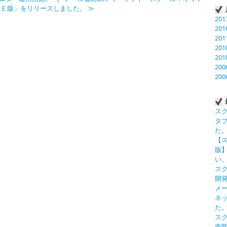
Ｅ版」をリリースしました。 ≫
201
201
201
201
201
200
200
ス
タ
た
【
版
い
ス
開
メ
ネ
た
ス
売