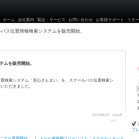
ホーム
会社案内
製品・サービス
お問い合わせ
お客様サポート
リモ
ルバス位置情報検索システムを販売開始。
テムを販売開始。
位置検索システム「安心ざんまい」を、スクールバス位置検索シ
入いただきました。
2010/06/01 ozsoft
タグ：
プ
モニター運用開始。
｜
メール連絡網フリーソフト「スクールｉネット