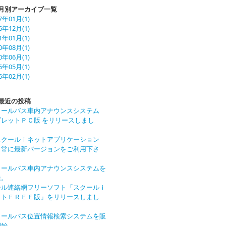
月別アーカイブ一覧
7年01月(1)
6年12月(1)
1年01月(1)
0年08月(1)
0年06月(1)
6年05月(1)
6年02月(1)
最近の投稿
クールバス車内アナウンスシステム
ブレットＰＣ版 をリリースしまし
。
スクールｉネットアプリケーション
】常に最新バージョンをご利用下さ
。
クールバス車内アナウンスシステムを
発。
ール連絡網フリーソフト「スクールｉ
ットＦＲＥＥ版」をリリースしまし
。
クールバス位置情報検索システムを販
開始。